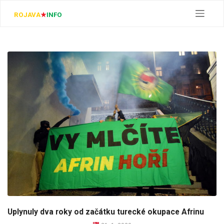
Skip
to
ROJAVA
★
INFO
content
Uplynuly dva roky od začátku turecké okupace Afrinu