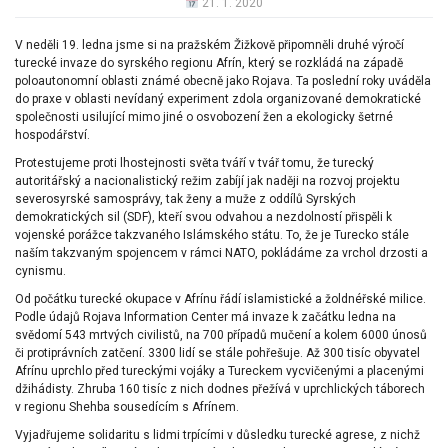
21. 1. 2020
V neděli 19. ledna jsme si na pražském Žižkově připomněli druhé výročí
turecké invaze do syrského regionu Afrín, který se rozkládá na západě
poloautonomní oblasti známé obecně jako Rojava. Ta poslední roky uváděla
do praxe v oblasti nevídaný experiment zdola organizované demokratické
společnosti usilující mimo jiné o osvobození žen a ekologicky šetrné
hospodářství.
Protestujeme proti lhostejnosti světa tváří v tvář tomu, že turecký
autoritářský a nacionalistický režim zabíjí jak naději na rozvoj projektu
severosyrské samosprávy, tak ženy a muže z oddílů Syrských
demokratických sil (SDF), kteří svou odvahou a nezdolností přispěli k
vojenské porážce takzvaného Islámského státu. To, že je Turecko stále
naším takzvaným spojencem v rámci NATO, pokládáme za vrchol drzosti a
cynismu.
Od počátku turecké okupace v Afrínu řádí islamistické a žoldnéřské milice.
Podle údajů Rojava Information Center má invaze k začátku ledna na
svědomí 543 mrtvých civilistů, na 700 případů mučení a kolem 6000 únosů
či protiprávních zatčení. 3300 lidí se stále pohřešuje. Až 300 tisíc obyvatel
Afrínu uprchlo před tureckými vojáky a Tureckem vycvičenými a placenými
džihádisty. Zhruba 160 tisíc z nich dodnes přežívá v uprchlických táborech
v regionu Shehba sousedícím s Afrínem.
Vyjadřujeme solidaritu s lidmi trpícími v důsledku turecké agrese, z nichž