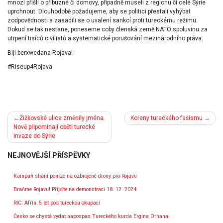
mnozí přišli o příbuzné či domovy, případně museli z regionu či celé Sýrie
uprchnout. Dlouhodobě požadujeme, aby se politici přestali vyhýbat
zodpovědnosti a zasadili se o uvalení sankcí proti tureckému režimu.
Dokud se tak nestane, poneseme coby členská země NATO spoluvinu za
utrpení tisíců civilistů a systematické porušování mezinárodního práva.
Biji berxwedana Rojava!
#Riseup4Rojava
Navigace
Žižkovské ulice změnily jména.
Kořeny tureckého fašismu
pro
Nově připomínají oběti turecké
invaze do Sýrie
příspěvek
NEJNOVĚJŠÍ PŘÍSPĚVKY
Kampaň shání peníze na ozbrojené drony pro Rojavu
Braňme Rojavu! Přijďte na demonstraci 18. 12. 2024
RIC: Afrín, 5 let pod tureckou okupací
Česko se chystá vydat napospas Tureckého kurda Ergina Orhana!