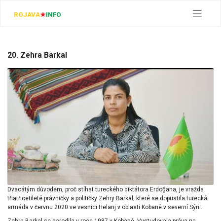
Skip
to
ROJAVA
★
INFO
content
20. Zehra Barkal
Dvacátým důvodem, proč stíhat tureckého diktátora Erdoğana, je vražda
třiatřicetileté právničky a političky Zehry Barkal, které se dopustila turecká
armáda v červnu 2020 ve vesnici Helanj v oblasti Kobanê v severní Sýrii.