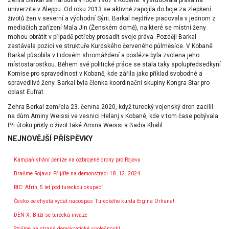
Zehra Barkal se narodila v roce 1987 v Kobanê. Vystudovala práva na
univerzite v Aleppu. Od roku 2013 se aktivně zapojila do boje za zlepšení
životů žen v severní a východní Sýrii. Barkal nejdříve pracovala v jednom z
mediačích zařízení Mala Jin (Ženském domě), na které se místní ženy
mohou obrátit v případě potřeby prosadit svoje práva. Později Barkal
zastávala pozici ve struktuře Kurdského červeného půlměsíce. V Kobanê
Barkal působila v Lidovém shromáždení a posléze byla zvolena jeho
místostarostkou. Během své politické práce se stala taky spolupředsedkyní
Komise pro spravedlnost v Kobaně, kde zářila jako příklad svobodné a
spravedlivé ženy. Barkal byla členka koordinační skupiny Kongra Star pro
oblast Eufrat.
Zehra Berkal zemřela 23. června 2020, když turecký vojenský dron zacílil
na dům Aminy Weissi ve vesnici Helanj v Kobanê, kde v tom čase pobývala.
Při útoku přišly o život také Amina Weissi a Badia Khalil.
NEJNOVĚJŠÍ PŘÍSPĚVKY
Kampaň shání peníze na ozbrojené drony pro Rojavu
Braňme Rojavu! Přijďte na demonstraci 18. 12. 2024
RIC: Afrín, 5 let pod tureckou okupací
Česko se chystá vydat napospas Tureckého kurda Ergina Orhana!
DEN X: Blíží se turecká invaze
Stojíme na straně demokratické společnosti!